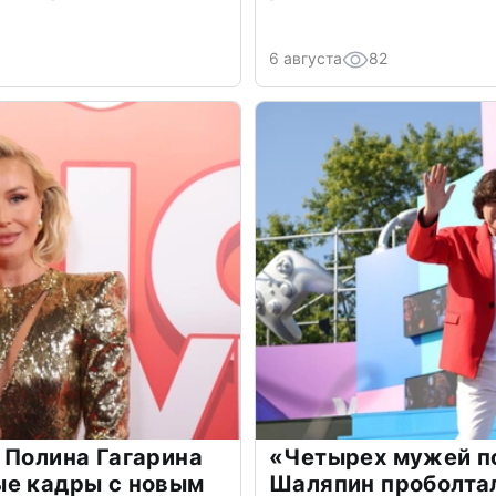
6 августа
82
 Полина Гагарина
«Четырех мужей п
ые кадры с новым
Шаляпин проболтал