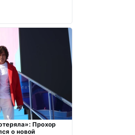
отеряла»: Прохор
ся о новой