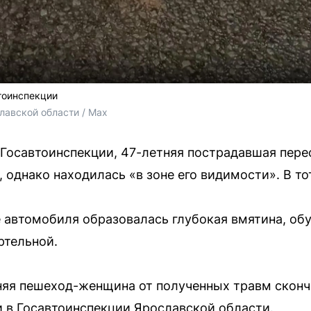
тоинспекции
лавской области / Max
 Госавтоинспекции, 47-летняя пострадавшая пер
, однако находилась «в зоне его видимости». В т
е автомобиля образовалась глубокая вмятина, об
ртельной.
няя пешеход-женщина от полученных травм сконч
 в Госавтоинспекции Ярославской области.