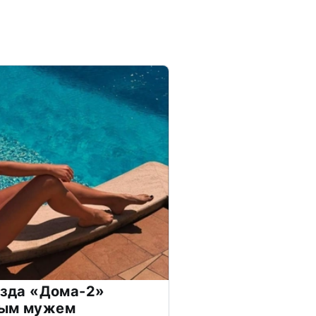
везда «Дома-2»
дым мужем