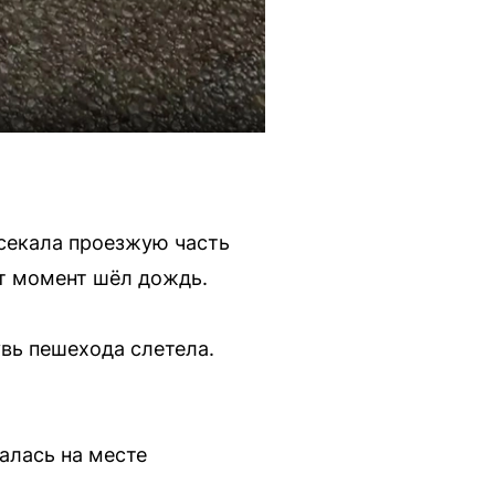
есекала проезжую часть
от момент шёл дождь.
увь пешехода слетела.
алась на месте