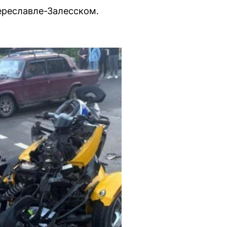
ереславле-Залесском.