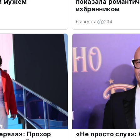
м мужем
показала романти
избранником
6 августа
234
еряла»: Прохор
«Не просто слух»: