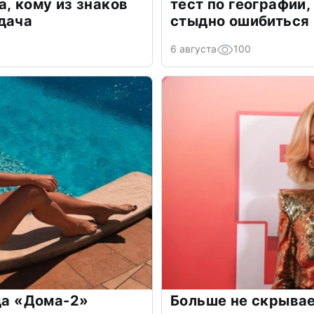
а, кому из знаков
тест по географии,
дача
стыдно ошибиться
6 августа
100
зда «Дома-2»
Больше не скрывае