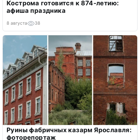
Кострома готовится к 874-летию:
афиша праздника
8 августа
38
Руины фабричных казарм Ярославля:
фоторепортаж