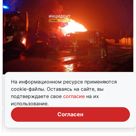
В Омске после грозы вспыхнули
На информационном ресурсе применяются
дома: видео последствий
cookie-файлы. Оставаясь на сайте, вы
подтверждаете свое
согласие
на их
2 августа
0
использование.
Согласен
Очевидцы сообщили о черном дыме в
Новосемейкино
2 августа
0