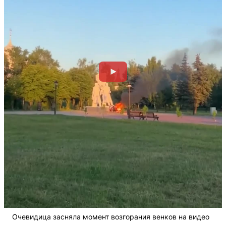
Очевидица засняла момент возгорания венков на видео