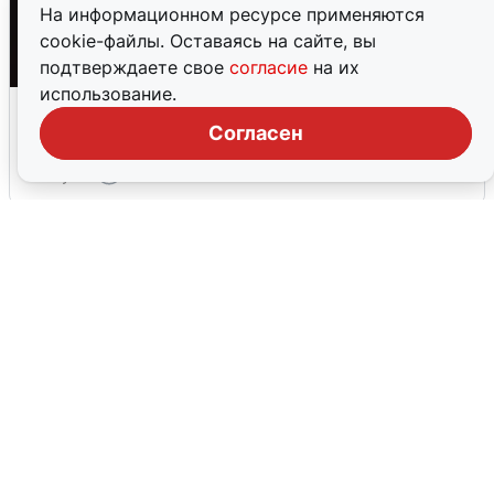
На информационном ресурсе применяются
cookie-файлы. Оставаясь на сайте, вы
подтверждаете свое
согласие
на их
использование.
Взрывы в Воронеже после сигнала
тревоги
Согласен
5 августа
0