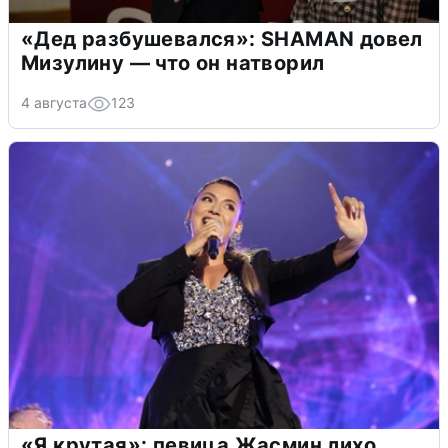
«Дед разбушевался»: SHAMAN довел
Мизулину — что он натворил
4 августа
123
«Я крутая»: певица Жасмин лихо