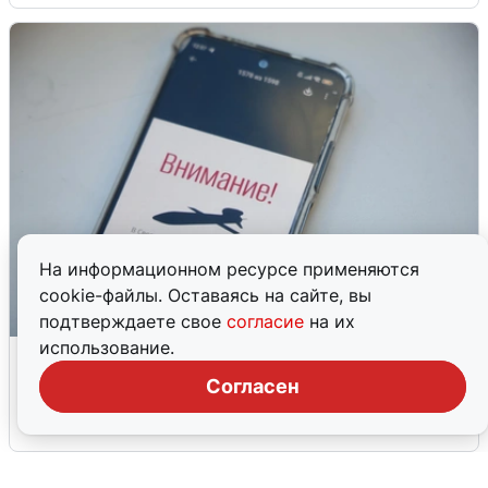
На информационном ресурсе применяются
cookie-файлы. Оставаясь на сайте, вы
подтверждаете свое
согласие
на их
использование.
Ракетная опасность в Свердловской
области: что известно
Согласен
6 августа
0